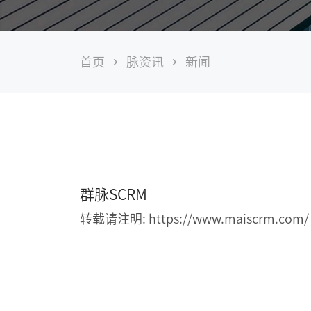
品
牌
首页
脉资讯
新闻
母
婴
门
店
管
理
复
盘：
苦
练
群脉SCRM
这
一
转载请注明: https://www.maiscrm.com/
招，
英
氏
年
营
业