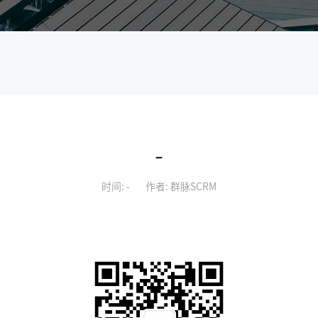
-
时间: -
作者: 群脉SCRM