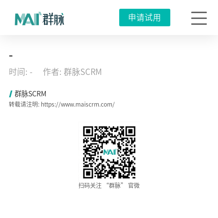
申请试用
母
-
婴
内
时间: -
作者: 群脉SCRM
容
营
销
群脉SCRM
突
转载请注明: https://www.maiscrm.com/
围
战，
生
态
化
成
唯
一
撕
裂
口！
扫码关注 “群脉” 官微
2023
年
01
月