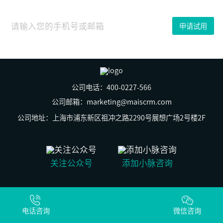
16
日
经
申请试用
过
原
力
觉
醒、
跨
境
元
公司电话：400-0227-566
年、
内
公司邮箱：marketing@maiscrm.com
容
为
公司地址：上海市浦东新区祖冲之路2290号展想广场2号楼2F
王
的
三
年
后，
关注公众号
添加小脉咨询
群
脉
SCRM
发
© 上海群之脉信息科技有限公司 版权所有
现
沪ICP备19029269号-2
潜
电话咨询
沪公网安备31011502009930号
微信咨询
力
无