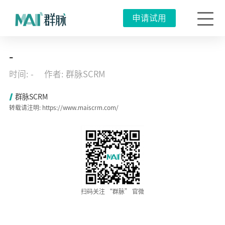
申请试用
群
-
脉
车
时间: -
作者: 群脉SCRM
传
利：
SCRM
群脉SCRM
如
转载请注明: https://www.maiscrm.com/
何
帮
助
企
业
激
活
私
域
业
绩
扫码关注 “群脉” 官微
增
长
2023
年