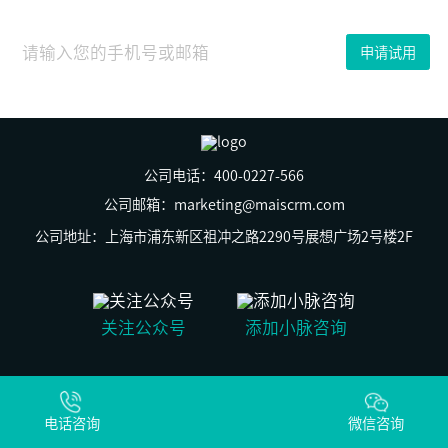
日
近
日，
申请试用
主
题
为
“新
时
代
·
开
公司电话：400-0227-566
创”
的
公司邮箱：marketing@maiscrm.com
华
南
公司地址：上海市浦东新区祖冲之路2290号展想广场2号楼2F
地
产
CIO
夏
季
关注公众号
添加小脉咨询
峰
会
在
广
© 上海群之脉信息科技有限公司 版权所有
州
沪ICP备19029269号-2
顺
电话咨询
沪公网安备31011502009930号
微信咨询
利
落