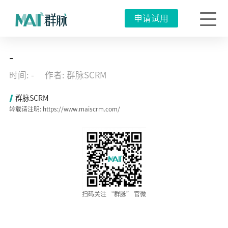
申请试用
地
-
产
3.0
时间: -
作者: 群脉SCRM
变
革：
群
群脉SCRM
脉
转载请注明: https://www.maiscrm.com/
SCRM
用
户
思
维
引
领
新
时
代！
2023
扫码关注 “群脉” 官微
年
01
月
16