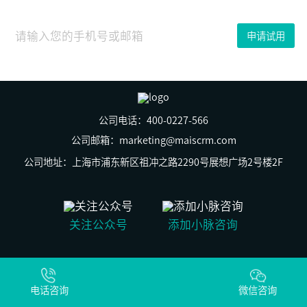
2023
年
01
申请试用
月
16
日
2018
年
4
月
25
公司电话：400-0227-566
日，
群
公司邮箱：marketing@maiscrm.com
脉
SCRM
公司地址：上海市浦东新区祖冲之路2290号展想广场2号楼2F
主
办
的
【MAI+伙
伴
关注公众号
添加小脉咨询
计
划】
沙
龙
© 上海群之脉信息科技有限公司 版权所有
于
沪ICP备19029269号-2
上
电话咨询
沪公网安备31011502009930号
微信咨询
海
圆