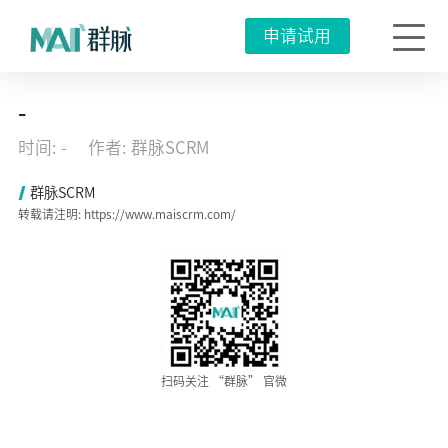
申请试用
共
-
赢
|
时间: -
作者: 群脉SCRM
如
何
成
群脉SCRM
为
转载请注明: https://www.maiscrm.com/
MarTech
落
地
先
行
者？
生
态
融
合
成
扫码关注 “群脉” 官微
破
局
之
道！