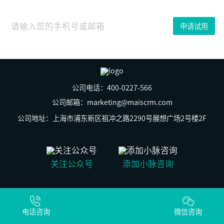
16
日
近
申请试用
期，
最
劲
爆
的
新
闻
就
公司电话：400-0227-566
是：
vivo
公司邮箱：marketing@maiscrm.com
与
国
公司地址：上海市浦东新区祖冲之路2290号展想广场2号楼2F
际
足
球
联
合
关注公众号
添加小脉咨询
会
（FIFA）
达
成
© 上海群之脉信息科技有限公司 版权所有
为
沪ICP备19029269号-2
期
电话咨询
沪公网安备31011502009930号
微信咨询
6
年