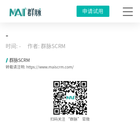
申请试用
2017
-
生
意
时间: -
作者: 群脉SCRM
越
来
越
群脉SCRM
难
转载请注明: https://www.maiscrm.com/
做？
你
的
商
业
模
式
急
需
改
变！
扫码关注 “群脉” 官微
2023
年
01
月