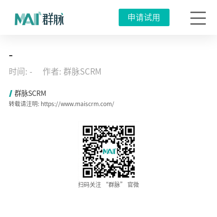
申请试用
张
-
裕
集
时间: -
作者: 群脉SCRM
团
莅
临
群脉SCRM
群
转载请注明: https://www.maiscrm.com/
脉，
共
同
探
讨
企
业
级
私
域
营
扫码关注 “群脉” 官微
销
新
模
式