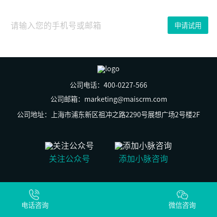
2023
年
01
申请试用
月
16
日
6
月
21
日
下
公司电话：400-0227-566
午，
烟
公司邮箱：marketing@maiscrm.com
台
张
公司地址：上海市浦东新区祖冲之路2290号展想广场2号楼2F
裕
集
团
有
限
关注公众号
添加小脉咨询
公
司
董
事
© 上海群之脉信息科技有限公司 版权所有
长
沪ICP备19029269号-2
周
电话咨询
沪公网安备31011502009930号
微信咨询
洪
江