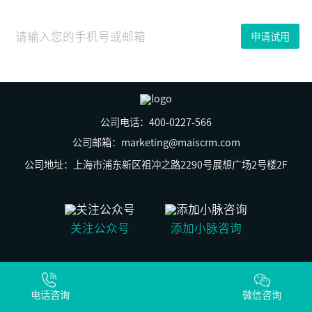
16
日
引
申请试用
言
“我
今
天
损
失
了
200
公司电话：400-0227-566
多
个
公司邮箱：marketing@maiscrm.com
微
信
公司地址：上海市浦东新区祖冲之路2290号展想广场2号楼2F
号，
我
凭
什
么
关注公众号
添加小脉咨询
不
能
哭，
我
© 上海群之脉信息科技有限公司 版权所有
哭
沪ICP备19029269号-2
的
电话咨询
沪公网安备31011502009930号
微信咨询
好
大