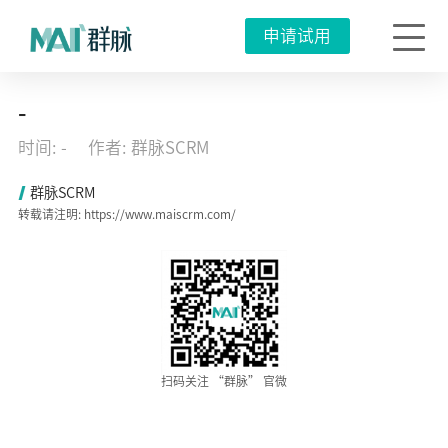
申请试用
Wetool
-
被
封
时间: -
作者: 群脉SCRM
后，
品
牌
群脉SCRM
私
转载请注明: https://www.maiscrm.com/
域
流
量
运
营
新
出
路
在
哪
儿？
扫码关注 “群脉” 官微
2023
年
01
月