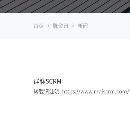
群
脉
首页
脉资讯
新闻
竟
被
易
观
悄
悄
纳
入
2020
年
群脉SCRM
中
国
转载请注明: https://www.maiscrm.com/
私
域
流
量
运
营