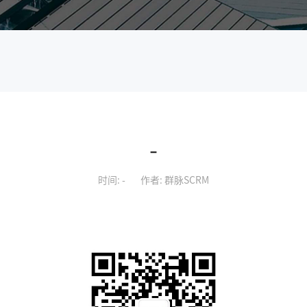
-
时间: -
作者: 群脉SCRM