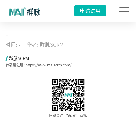
申请试用
群
-
脉
SCRM
时间: -
作者: 群脉SCRM
引
爆
上
群脉SCRM
海
转载请注明: https://www.maiscrm.com/
CBME
孕
婴
童
展，
开
启
母
婴
全
域
扫码关注 “群脉” 官微
用
户
运
营！