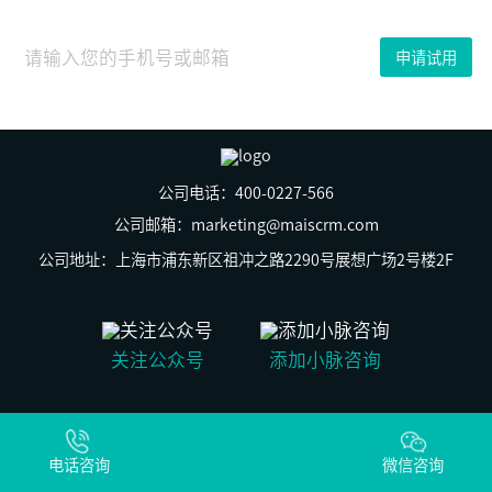
2023
年
01
申请试用
月
16
日
2019CBME
中
国
孕
婴
公司电话：400-0227-566
童
展
公司邮箱：marketing@maiscrm.com
在
上
公司地址：上海市浦东新区祖冲之路2290号展想广场2号楼2F
海
圆
满
落
幕，
关注公众号
添加小脉咨询
本
次
峰
会
© 上海群之脉信息科技有限公司 版权所有
的
沪ICP备19029269号-2
主
电话咨询
沪公网安备31011502009930号
微信咨询
题
为