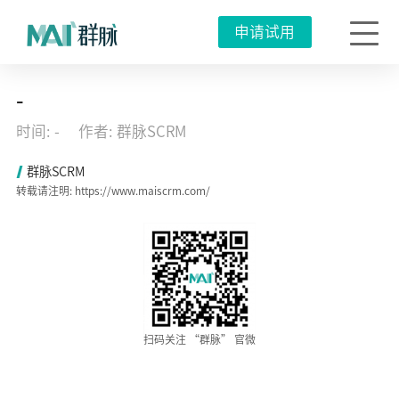
申请试用
场
-
景
战
时间: -
作者: 群脉SCRM
争|
品
牌
群脉SCRM
商
转载请注明: https://www.maiscrm.com/
如
何
打
赢
2
万
亿
即
时
零
售
扫码关注 “群脉” 官微
市
场
的
贴