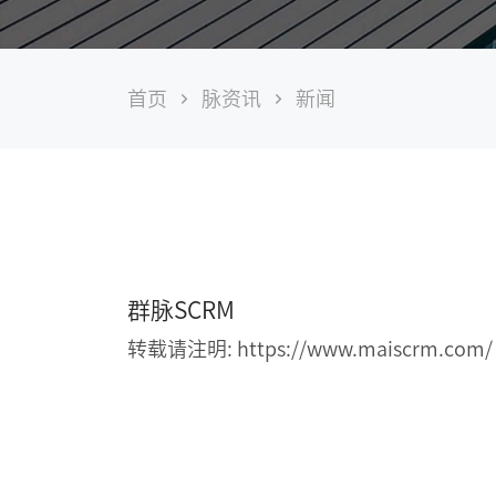
零
售
首页
脉资讯
新闻
做
会
员，
本
质
是
做
“人”
的
生
群脉SCRM
意
2024
转载请注明: https://www.maiscrm.com/
年
07
月
26
日