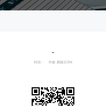
-
时间: -
作者: 群脉SCRM