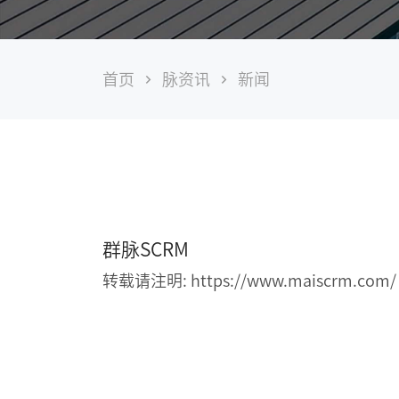
SCRM
系
首页
脉资讯
新闻
统
在
存
量
经
济
时
代，
如
何
群脉SCRM
帮
助
转载请注明: https://www.maiscrm.com/
企
业
解
决
品
牌