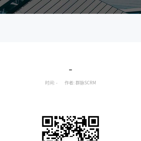
-
时间: -
作者: 群脉SCRM