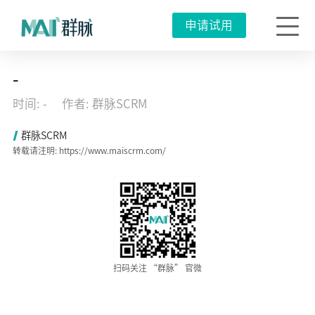
申请试用
风
-
禾
尽
时间: -
作者: 群脉SCRM
起：
2023
企
群脉SCRM
业
转载请注明: https://www.maiscrm.com/
级
私
域
营
销
白
皮
书
全
新
发
扫码关注 “群脉” 官微
布
2023
年
03